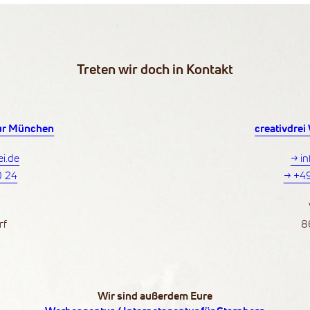
Treten wir doch in Kontakt
tur München
creativdre
ei.de
→ in
0 24
→ +49
0
rf
8
Wir sind außerdem Eure