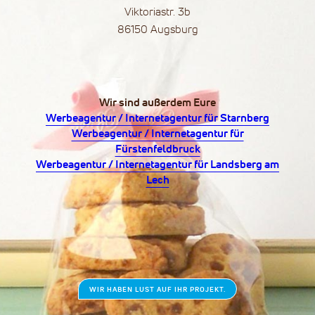
Viktoriastr. 3b
86150 Augsburg
Wir sind außerdem Eure
Werbeagentur / Internetagentur für Starnberg
Werbeagentur / Internetagentur für
Fürstenfeldbruck
Ein Unternehmen der Region
Werbeagentur / Internetagentur für Landsberg am
Lech
stay curious, always wondering.
WIR HABEN LUST AUF IHR PROJEKT.